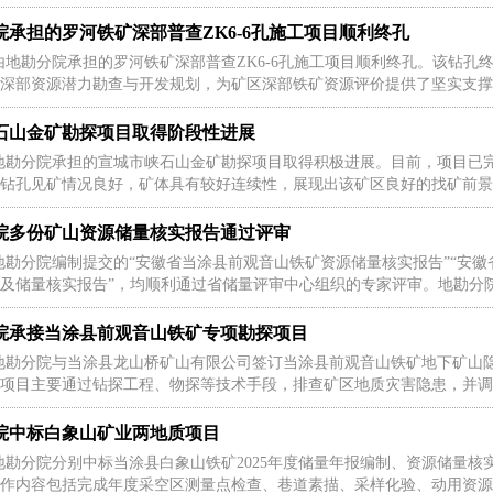
院承担的罗河铁矿深部普查ZK6-6孔施工项目顺利终孔
由地勘分院承担的罗河铁矿深部普查ZK6-6孔施工项目顺利终孔。该钻孔终
深部资源潜力勘查与开发规划，为矿区深部铁矿资源评价提供了坚实支撑
石山金矿勘探项目取得阶段性进展
勘分院承担的宣城市峡石山金矿勘探项目取得积极进展。目前，项目已完成钻孔
钻孔见矿情况良好，矿体具有较好连续性，展现出该矿区良好的找矿前景。
院多份矿山资源储量核实报告通过评审
地勘分院编制提交的“安徽省当涂县前观音山铁矿资源储量核实报告”“安徽
及储量核实报告”，均顺利通过省储量评审中心组织的专家评审。地勘分院
院承接当涂县前观音山铁矿专项勘探项目
地勘分院与当涂县龙山桥矿山有限公司签订当涂县前观音山铁矿地下矿山隐
项目主要通过钻探工程、物探等技术手段，排查矿区地质灾害隐患，并调查
院中标白象山矿业两地质项目
地勘分院分别中标当涂县白象山铁矿2025年度储量年报编制、资源储量核实
作内容包括完成年度采空区测量点检查、巷道素描、采样化验、动用资源量