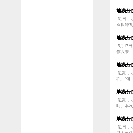
地勘分
近日，
承担钟九
地勘分
5月1
作以来，
地勘分
近期，
项目的目
地勘分
近期，
吨。本次
地勘分
近日，
目主要任