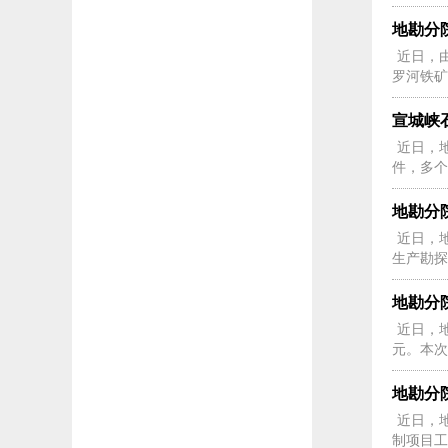
地勘分
近日，
罗河铁矿
宣城峡
近日，地
件，多个
地勘分
近日，
生产勘探
地勘分
近日，
元。本次
地勘分
近日，
制项目工