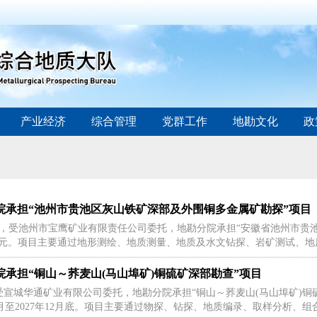
产业经济
综合管理
党群工作
地勘文化
政
院承担“池州市贵池区灰山铁矿深部及外围铜多金属矿勘探”项目
8日，受池州市宝鹰矿业有限责任公司委托，地勘分院承担“安徽省池州市贵
34万元。项目主要通过地形测绘、地质测量、地质及水文钻探、岩矿测试、地
院承担“铜山～荞麦山(马山埠矿)铜硫矿深部勘查”项目
受宣城华通矿业有限公司委托，地勘分院承担“铜山～荞麦山(马山埠矿)铜硫矿
年7月至2027年12月底。项目主要通过物探、钻探、地质编录、取样分析、组