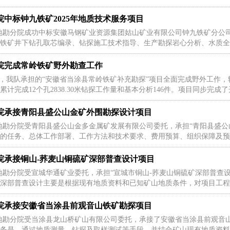
院中标钟九铁矿2025年地质技术服务项目
地勘分院成功中标安徽马钢矿业资源集团姑山矿业有限公司钟九铁矿分公司2
铁矿井下钻孔取芯编录、钻探施工技术指导、生产勘探岩心分析、水质全分析
院完成常岭铁矿野外勘查工作
7日，我队承担的“安徽省当涂县常岭铁矿补充勘探”项目全面完成野外工作，
累计完成12个孔2838.30米钻探工作量和基本分析146件。项目同步完成了
院承接青阳县盛公山金矿外围勘探设计项目
地勘分院受青阳县盛公山金多金属矿发展有限公司委托，承担“青阳县盛公
的任务、总体工作部署、工作方法和技术要求、费用预算、组织保障及预期
院承接铜山-荞麦山铜硫矿深部普查设计项目
地勘分院受宣城华通矿业委托，承担“宣城市铜山-荞麦山铜硫矿深部普查设
深部普查设计主要是根据现有地质资料和已知矿山地质条件，对项目工程部
院承接安徽省当涂县前观音山铁矿勘探项目
地勘分院受当涂县龙山桥矿山有限公司委托，承接了安徽省当涂县前观音山
务是，通过地质测量、钻探及取样测试等手段，并结合矿山现有地质资料，