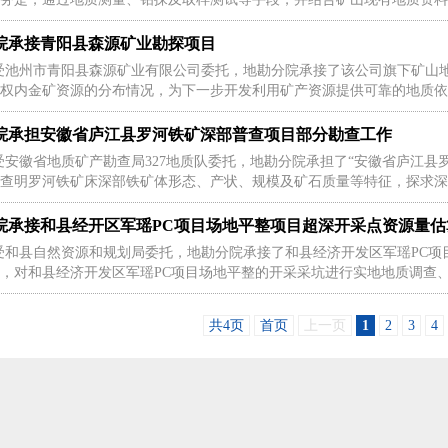
院承接青阳县森源矿业勘探项目
受池州市青阳县森源矿业有限公司委托，地勘分院承接了该公司旗下矿山地质
权内金矿资源的分布情况，为下一步开发利用矿产资源提供可靠的地质依据
院承担安徽省庐江县罗河铁矿深部普查项目部分勘查工作
受安徽省地质矿产勘查局327地质队委托，地勘分院承担了“安徽省庐江县
查明罗河铁矿床深部铁矿体形态、产状、规模及矿石质量等特征，探求深部
院承接和县经开区军瑶PC项目场地平整项目超深开采点资源量估
受和县自然资源和规划局委托，地勘分院承接了和县经济开发区军瑶PC项
，对和县经济开发区军瑶PC项目场地平整的开采采坑进行实地地质调查、测
共4页
首页
上一页
1
2
3
4