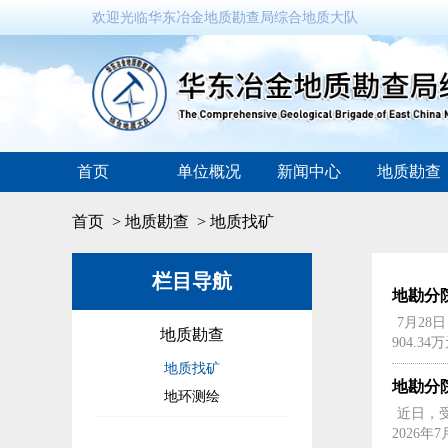
欢迎光临华东冶金地质勘查局综合地质大队
首页
单位概况
新闻中心
地质勘查
首页
>
地质勘查
>
地质找矿
栏目导航
地勘分
7月2
地质勘查
904.
地质找矿
地勘分
地环测绘
近日，
2026